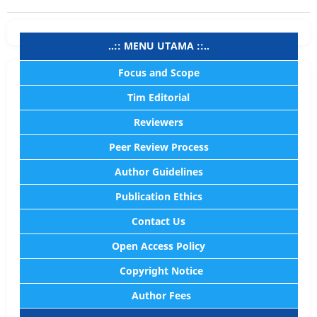
..:: MENU UTAMA ::..
Focus and Scope
Tim Editorial
Reviewers
Peer Review Process
Author Guidelines
Publication Ethics
Contact Us
Open Access Policy
Copyright Notice
Author Fees