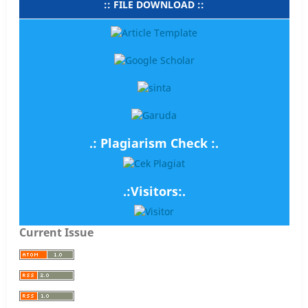
:: FILE DOWNLOAD ::
.: Plagiarism Check :.
.:Visitors:.
Current Issue